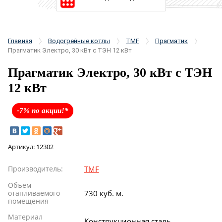
Главная
Водогрейные котлы
TMF
Прагматик
Прагматик Электро, 30 кВт с ТЭН 12 кВт
Прагматик Электро, 30 кВт с ТЭН
12 кВт
-7% по акции!*
Артикул:
12302
Производитель:
TMF
Объем
отапливаемого
730 куб. м.
помещения
Материал
Конструкционная сталь