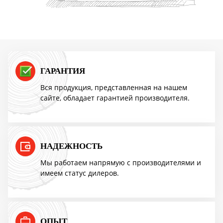
Акция TMF!
Доставим бесплатно
ПОВЫШЕНИЕ ЦЕН
ГАРАНТИЯ
Вся продукция, представленная на нашем
сайте, обладает гарантией производителя.
Успей купить "Легенду! по старой цене!
Мангазея - первым покупателям скидка
10%
НАДЕЖНОСТЬ
Мы работаем напрямую с производителями и
имеем статус дилеров.
Акция TMF!
Доставим бесплатно
ОПЫТ