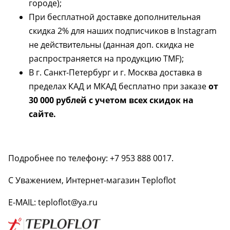
городе);
При бесплатной доставке дополнительная
Доставим бесплатно
скидка 2% для наших подписчиков в Instagram
не действительны (данная доп. скидка не
ПОВЫШЕНИЕ ЦЕН
распространяется на продукцию TMF);
В г. Санкт-Петербург и г. Москва доставка в
Успей купить "Легенду! по старой цене!
пределах КАД и МКАД бесплатно при заказе
от
30 000 рублей с учетом всех скидок на
сайте.
Мангазея - первым покупателям скидка
10%
Подробнее по телефону: +7 953 888 0017.
Акция TMF!
С Уважением, Интернет-магазин Teploflot
Доставим бесплатно
E-MAIL:
teploflot@ya.ru
ПОВЫШЕНИЕ ЦЕН