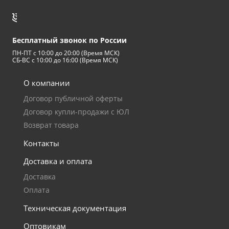
Успей купить "Легенду! по старой цене!
Бесплатный звонок по России
Мангазея - первым покупателям скидка
ПН-ПТ с 10:00 до 20:00 (Время МСК)
10%
СБ-ВС с 10:00 до 16:00 (Время МСК)
О компании
Договор публичной оферты
Договор купли-продажи с ЮЛ
Возврат товара
Контакты
Доставка и оплата
Доставка
Оплата
Техническая документация
Оптовикам