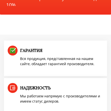
10%
Акция TMF!
Доставим бесплатно
ПОВЫШЕНИЕ ЦЕН
ГАРАНТИЯ
Вся продукция, представленная на нашем
сайте, обладает гарантией производителя.
Успей купить "Легенду! по старой цене!
Мангазея - первым покупателям скидка
10%
НАДЕЖНОСТЬ
Мы работаем напрямую с производителями и
имеем статус дилеров.
Акция TMF!