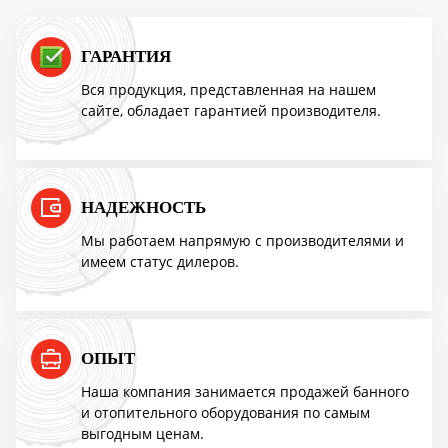
ПОВЫШЕНИЕ ЦЕН
ГАРАНТИЯ
Вся продукция, представленная на нашем
сайте, обладает гарантией производителя.
Успей купить "Легенду! по старой цене!
Мангазея - первым покупателям скидка
10%
НАДЕЖНОСТЬ
Мы работаем напрямую с производителями и
имеем статус дилеров.
Акция TMF!
Доставим бесплатно
ОПЫТ
ПОВЫШЕНИЕ ЦЕН
Наша компания занимается продажей банного
и отопительного оборудования по самым
выгодным ценам.