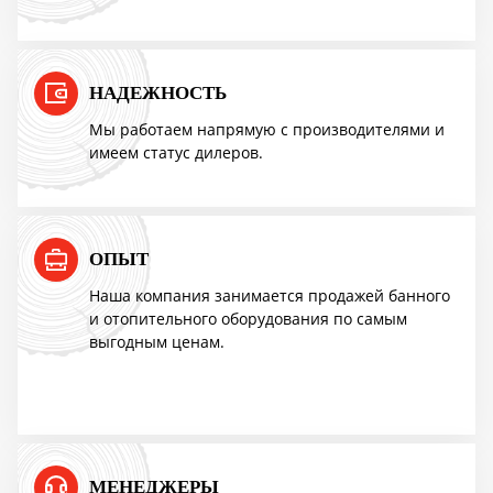
Мангазея - первым покупателям скидка
10%
НАДЕЖНОСТЬ
Мы работаем напрямую с производителями и
имеем статус дилеров.
Акция TMF!
Доставим бесплатно
ОПЫТ
ПОВЫШЕНИЕ ЦЕН
Наша компания занимается продажей банного
и отопительного оборудования по самым
выгодным ценам.
Успей купить "Легенду! по старой цене!
Мангазея - первым покупателям скидка
10%
МЕНЕДЖЕРЫ