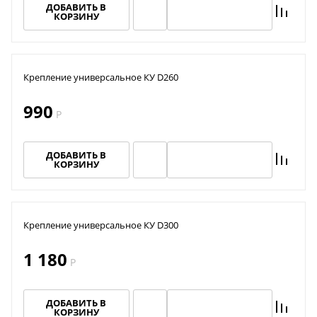
ДОБАВИТЬ В
КОРЗИНУ
Крепление универсальное КУ D260
990
Акция TMF!
Р
Доставим бесплатно
ДОБАВИТЬ В
КОРЗИНУ
ПОВЫШЕНИЕ ЦЕН
Крепление универсальное КУ D300
Успей купить "Легенду! по старой цене!
1 180
Р
Мангазея - первым покупателям скидка
10%
ДОБАВИТЬ В
КОРЗИНУ