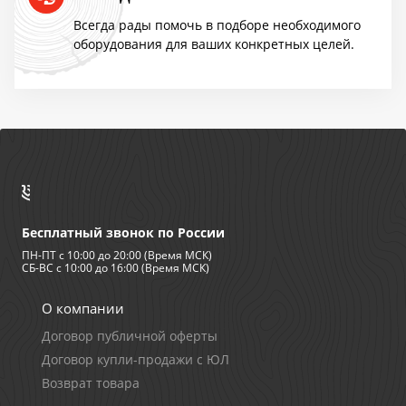
Акция TMF!
Всегда рады помочь в подборе необходимого
оборудования для ваших конкретных целей.
Доставим бесплатно
ПОВЫШЕНИЕ ЦЕН
Успей купить "Легенду! по старой цене!
Бесплатный звонок по России
Мангазея - первым покупателям скидка
ПН-ПТ с 10:00 до 20:00 (Время МСК)
10%
СБ-ВС с 10:00 до 16:00 (Время МСК)
О компании
Договор публичной оферты
Договор купли-продажи с ЮЛ
Возврат товара