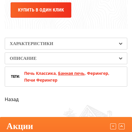
Успей купить "Легенду! по старой цене!
КУПИТЬ В ОДИН КЛИК
Мангазея - первым покупателям скидка
10%
ХАРАКТЕРИСТИКИ
Акция TMF!
ОПИСАНИЕ
Доставим бесплатно
Печь Классика,
Банная печь
, Ферингер,
ТЕГИ:
Печи Ферингер
ПОВЫШЕНИЕ ЦЕН
Успей купить "Легенду! по старой цене!
Назад
Мангазея - первым покупателям скидка
Акции
10%