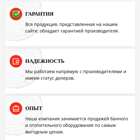
ПОВЫШЕНИЕ ЦЕН
ГАРАНТИЯ
Вся продукция, представленная на нашем
сайте, обладает гарантией производителя.
Успей купить "Легенду! по старой цене!
Мангазея - первым покупателям скидка
10%
НАДЕЖНОСТЬ
Мы работаем напрямую с производителями и
имеем статус дилеров.
Акция TMF!
Доставим бесплатно
ОПЫТ
ПОВЫШЕНИЕ ЦЕН
Наша компания занимается продажей банного
и отопительного оборудования по самым
выгодным ценам.
Успей купить "Легенду! по старой цене!