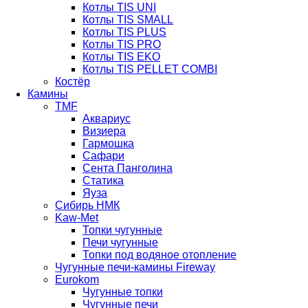
Котлы TIS UNI
Котлы TIS SMALL
Котлы TIS PLUS
Котлы TIS PRO
Котлы TIS EKO
Котлы TIS PELLET COMBI
Костёр
Камины
TMF
Аквариус
Визиера
Гармошка
Сафари
Сента Панголина
Статика
Яуза
Сибирь НМК
Kaw-Met
Топки чугунные
Печи чугунные
Топки под водяное отопление
Чугунные печи-камины Fireway
Eurokom
Чугунные топки
Чугунные печи