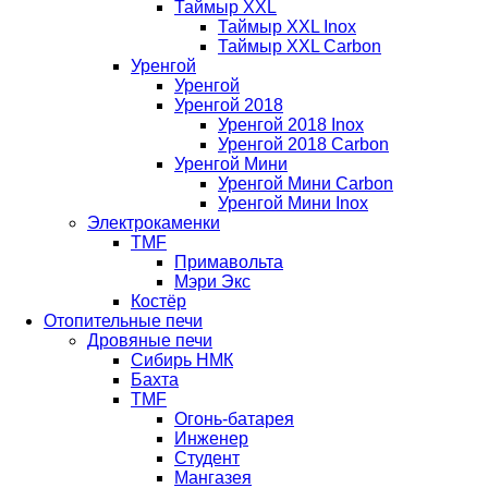
Таймыр XXL
Таймыр XXL Inox
Таймыр XXL Carbon
Уренгой
Уренгой
Уренгой 2018
Уренгой 2018 Inox
Уренгой 2018 Carbon
Уренгой Мини
Уренгой Мини Carbon
Уренгой Мини Inox
Электрокаменки
TMF
Примавольта
Мэри Экс
Костёр
Отопительные печи
Дровяные печи
Сибирь НМК
Бахта
TMF
Огонь-батарея
Инженер
Студент
Мангазея