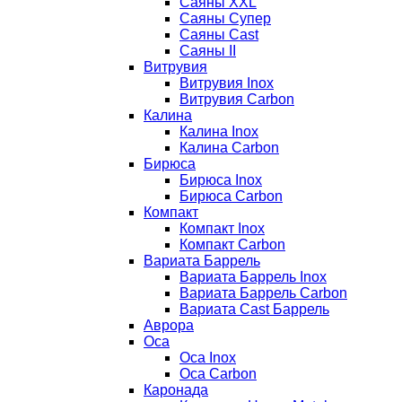
Саяны XXL
Саяны Супер
Саяны Cast
Саяны II
Витрувия
Витрувия Inox
Витрувия Carbon
Калина
Калина Inox
Калина Carbon
Бирюса
Бирюса Inox
Бирюса Carbon
Компакт
Компакт Inox
Компакт Carbon
Вариата Баррель
Вариата Баррель Inox
Вариата Баррель Carbon
Вариата Cast Баррель
Аврора
Оса
Оса Inox
Оса Carbon
Каронада