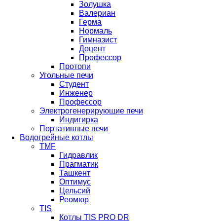
Золушка
Валериан
Герма
Нормаль
Гимназист
Доцент
Профессор
Протопи
Угольные печи
Студент
Инженер
Профессор
Электрогенерирующие печи
Индигирка
Портативные печи
Водогрейные котлы
TMF
Гидравлик
Прагматик
Ташкент
Оптимус
Цельсий
Реомюр
TIS
Котлы TIS PRO DR