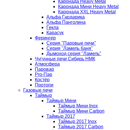
Каронада Heavy Metal
Каронада Мини Heavy Metal
Каронада XXL Heavy Metal
Альфа Гардарика
Альфа Панголина
Гекла
Карасук
Ферингер
Серия "Паровые печи"
Серия "Ламель баня"
Дымоход серия "Ламель"
Чугунные печи Сибирь НМК
Атмосфера
Паровар
Pro-Пар
Костёр
Протопи
Газовые печи
Таймыр
Таймыр Мини
Таймыр Мини Inox
Таймыр Мини Carbon
Таймыр 2017
Таймыр 2017 Inox
Таймыр 2017 Carbon