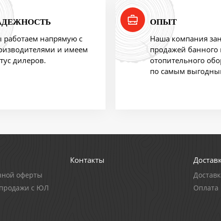
АДЕЖНОСТЬ
ОПЫТ
 работаем напрямую с
Наша компания за
оизводителями и имеем
продажей банного 
атус дилеров.
отопительного об
по самым выгодны
Контакты
Доставк
чной оферты
Доставк
-продажи с ЮЛ
Оплата