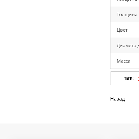
по старой цене!
Толщина 
Мангазея - первым
Цвет
покупателям скидка 10%
Диаметр 
Акция TMF!
Масса
Доставим бесплатно
ТЕГИ:
ПОВЫШЕНИЕ ЦЕН
Назад
Успей купить "Легенду!
по старой цене!
Мангазея - первым