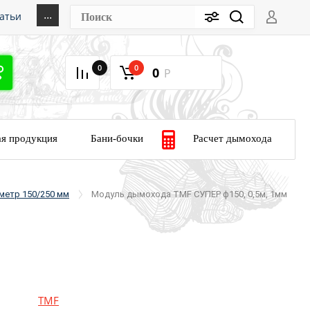
...
атьи
зво
0
0
0
Р
те
Расчет дымохода
я продукция
Бани-бочки
метр 150/250 мм
Модуль дымохода TMF СУПЕР ф150, 0,5м, 1мм
TMF