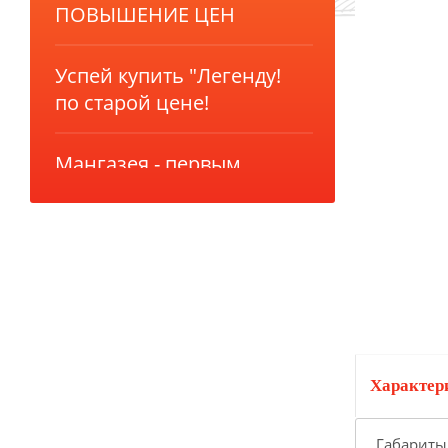
ПОВЫШЕНИЕ ЦЕН
Успей купить "Легенду!
по старой цене!
Мангазея - первым
покупателям скидка 10%
Акция TMF!
Доставим бесплатно
ПОВЫШЕНИЕ ЦЕН
Характер
Успей купить "Легенду!
Габариты