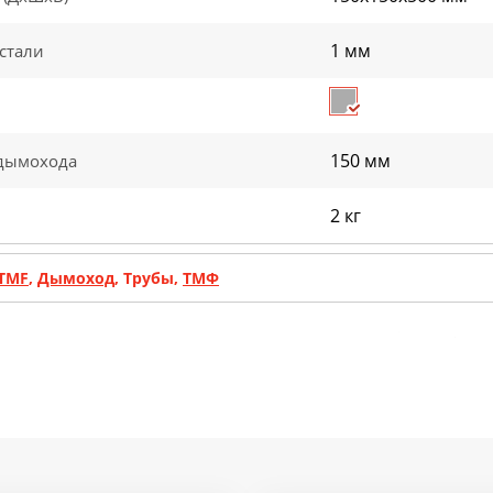
1 мм
стали
150 мм
дымохода
2 кг
TMF
,
Дымоход
, Трубы,
ТМФ