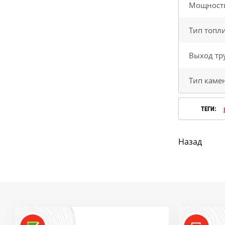
Заказать онлайн
Мощност
ВЫГОДНО!
Тип топл
Ликвидация продукции
Выход тр
ПОВЫШЕНИЕ ЦЕН
Тип каме
Успей купить "Легенду!
ТЕГИ:
по старой цене!
Назад
Мангазея - первым
покупателям скидка 10%
Заказать онлайн
ВЫГОДНО!