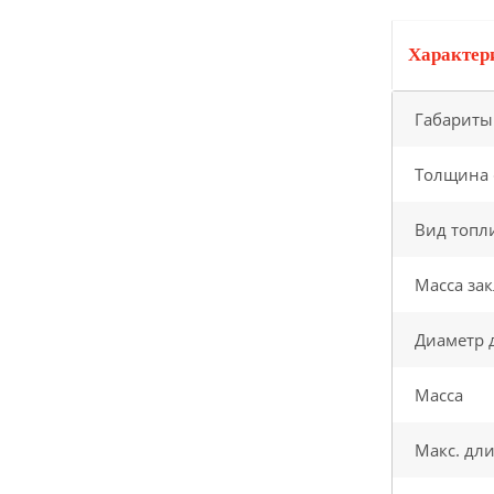
покупателям скидка 10%
Характер
Заказать онлайн
ВЫГОДНО!
Габариты
Ликвидация продукции
Толщина 
Вид топл
ПОВЫШЕНИЕ ЦЕН
Масса за
Успей купить "Легенду!
по старой цене!
Диаметр 
Масса
Мангазея - первым
покупателям скидка 10%
Макс. дл