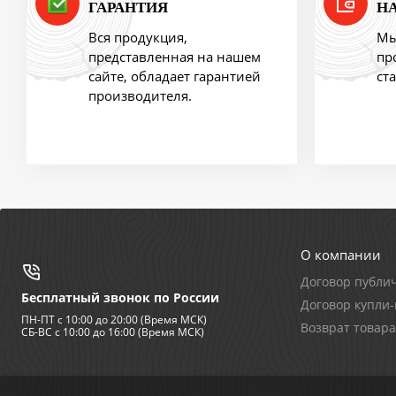
ГАРАНТИЯ
Н
Ликвидация продукции
Вся продукция,
Мы
представленная на нашем
пр
сайте, обладает гарантией
ст
производителя.
О компании
Договор публи
Бесплатный звонок по России
Договор купли
ПН-ПТ с 10:00 до 20:00 (Время МСК)
Возврат товара
СБ-ВС с 10:00 до 16:00 (Время МСК)