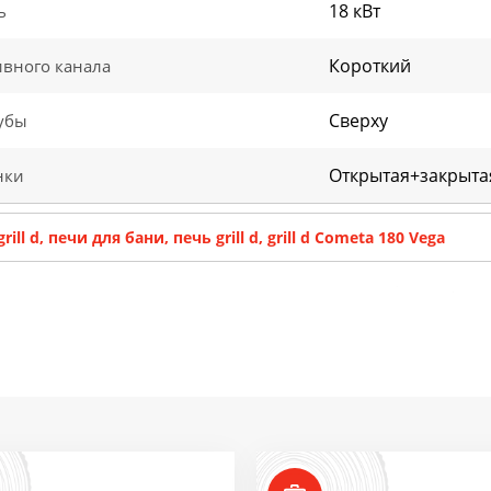
18 кВт
ь
Короткий
ивного канала
Сверху
убы
Открытая+закрыта
нки
grill d, печи для бани, печь grill d, grill d Cometa 180 Vega