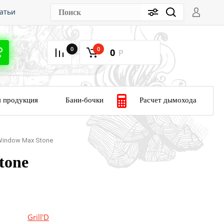
атьи
зво
0
0
0
Р
те
Расчет дымохода
я продукция
Бани-бочки
Window Max Stone
tone
Grill'D