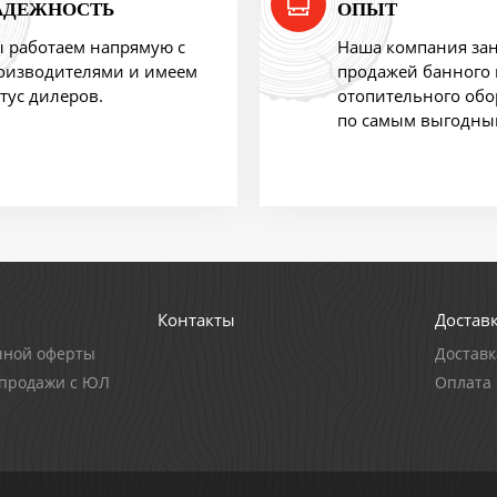
АДЕЖНОСТЬ
ОПЫТ
 работаем напрямую с
Наша компания за
оизводителями и имеем
продажей банного 
атус дилеров.
отопительного об
по самым выгодны
Контакты
Доставк
чной оферты
Доставк
-продажи с ЮЛ
Оплата