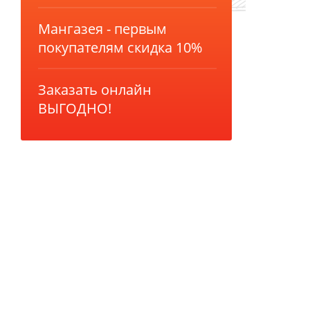
Мангазея - первым
покупателям скидка 10%
Заказать онлайн
ВЫГОДНО!
Ликвидация продукции
ПОВЫШЕНИЕ ЦЕН
Успей купить "Легенду!
по старой цене!
Мангазея - первым