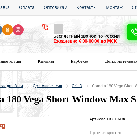
тавка
Оплата
Оптовикам
Контакты
Монтаж
Ст
Пере
ни
Бесплатный звонок по России
Ежедневно 6:00-00:00 по МСК
ные котлы
Камины
Барбекю
Дополнительна
ечи для бани
Дровяные печи
Grill'D
Cometa 180 Vega Short 
a 180 Vega Short Window Max S
Артикул:
Н0018908
Производитель: