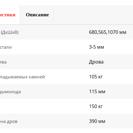
истики
Описание
680,565,1070 мм
 (ДхШхВ)
3-5 мм
стали
Дрова
ива
105 кг
кладываемых камней
115 мм
дымохода
150 кг
390 мм
ина дров