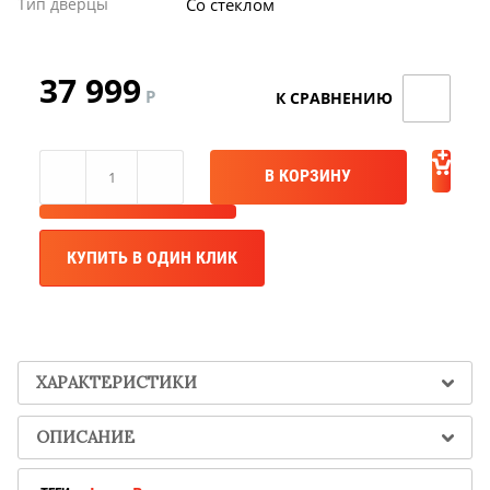
Акция TMF!
Тип дверцы
Со стеклом
Доставим бесплатно
37 999
Р
ПОВЫШЕНИЕ ЦЕН
В КОРЗИНУ
Успей купить "Легенду! по старой цене!
КУПИТЬ В ОДИН КЛИК
Мангазея - первым покупателям скидка
10%
Акция TMF!
ХАРАКТЕРИСТИКИ
Доставим бесплатно
ОПИСАНИЕ