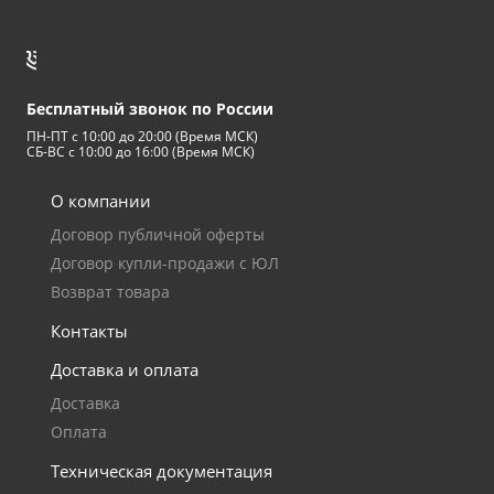
Успей купить "Легенду! по старой цене!
Бесплатный звонок по России
Мангазея - первым покупателям скидка
ПН-ПТ с 10:00 до 20:00 (Время МСК)
10%
СБ-ВС с 10:00 до 16:00 (Время МСК)
О компании
Договор публичной оферты
Договор купли-продажи с ЮЛ
Возврат товара
Контакты
Доставка и оплата
Доставка
Оплата
Техническая документация