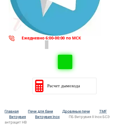
Ежедневно 6:00-00:00 по МСК
Расчет дымохода
Главная
Печи для бани
Дровяные печи
TMF
Витрувия
Витрувия Inox
ПБ Витрувия II Inox БСЭ
антрацит НВ