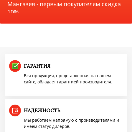
Мангазея - первым покупателям скидка
10%
Акция TMF!
Доставим бесплатно
ПОВЫШЕНИЕ ЦЕН
ГАРАНТИЯ
Вся продукция, представленная на нашем
сайте, обладает гарантией производителя.
Успей купить "Легенду! по старой цене!
Мангазея - первым покупателям скидка
10%
НАДЕЖНОСТЬ
Мы работаем напрямую с производителями и
имеем статус дилеров.
Акция TMF!