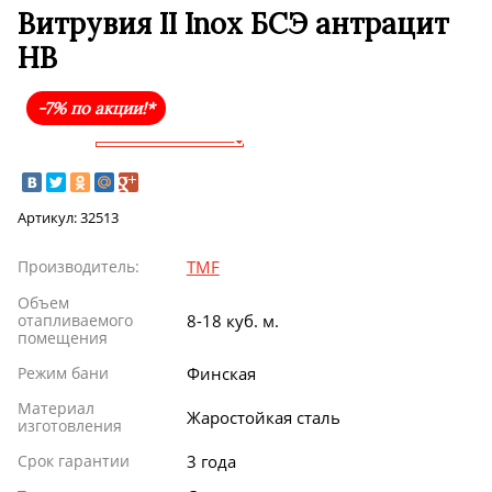
Витрувия II Inox БСЭ антрацит
НВ
-7% по акции!*
Артикул:
32513
Производитель:
TMF
Объем
отапливаемого
8-18 куб. м.
помещения
Режим бани
Финская
Материал
Жаростойкая сталь
изготовления
Срок гарантии
3 года