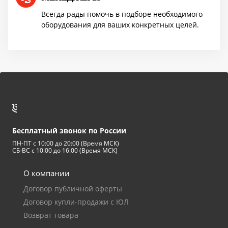
Акция TMF!
Всегда рады помочь в подборе необходимого
оборудования для ваших конкретных целей.
Доставим бесплатно
ПОВЫШЕНИЕ ЦЕН
Успей купить "Легенду! по старой цене!
Бесплатный звонок по России
Мангазея - первым покупателям скидка
ПН-ПТ с 10:00 до 20:00 (Время МСК)
10%
СБ-ВС с 10:00 до 16:00 (Время МСК)
О компании
Договор публичной оферты
Договор купли-продажи с ЮЛ
Возврат товара