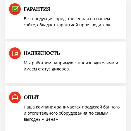
ПОВЫШЕНИЕ ЦЕН
ГАРАНТИЯ
Вся продукция, представленная на нашем
сайте, обладает гарантией производителя.
Успей купить "Легенду! по старой цене!
Мангазея - первым покупателям скидка
10%
НАДЕЖНОСТЬ
Мы работаем напрямую с производителями и
имеем статус дилеров.
Акция TMF!
Доставим бесплатно
ОПЫТ
ПОВЫШЕНИЕ ЦЕН
Наша компания занимается продажей банного
и отопительного оборудования по самым
выгодным ценам.
Успей купить "Легенду! по старой цене!