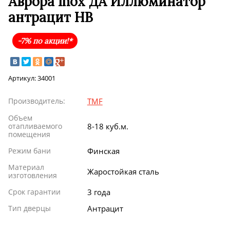
Аврора Inox ДА Иллюминатор
антрацит НВ
-7% по акции!*
Артикул:
34001
Производитель:
TMF
Объем
отапливаемого
8-18 куб.м.
помещения
Режим бани
Финская
Материал
Жаростойкая сталь
изготовления
Срок гарантии
3 года
Тип дверцы
Антрацит