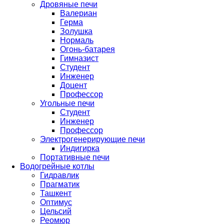
Дровяные печи
Валериан
Герма
Золушка
Нормаль
Огонь-батарея
Гимназист
Студент
Инженер
Доцент
Профессор
Угольные печи
Студент
Инженер
Профессор
Электрогенерирующие печи
Индигирка
Портативные печи
Водогрейные котлы
Гидравлик
Прагматик
Ташкент
Оптимус
Цельсий
Реомюр