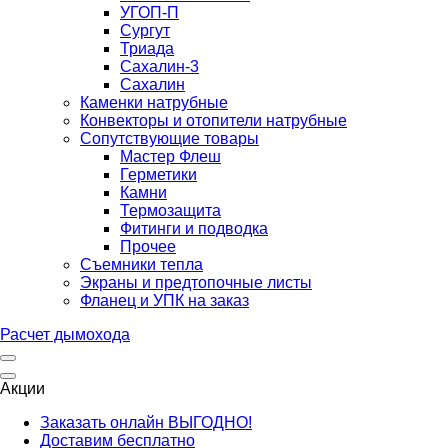
УГОП-П
Сургут
Триада
Сахалин-3
Сахалин
Каменки натрубные
Конвекторы и отопители натрубные
Сопутствующие товары
Мастер Флеш
Герметики
Камни
Термозащита
Фитинги и подводка
Прочее
Съемники тепла
Экраны и предтопочные листы
Фланец и УПК на заказ
Расчет дымохода
Акции
Заказать онлайн ВЫГОДНО!
Доставим бесплатно