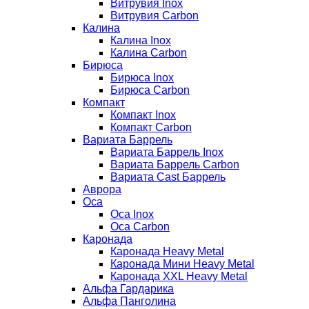
Витрувия Inox
Витрувия Carbon
Калина
Калина Inox
Калина Carbon
Бирюса
Бирюса Inox
Бирюса Carbon
Компакт
Компакт Inox
Компакт Carbon
Вариата Баррель
Вариата Баррель Inox
Вариата Баррель Carbon
Вариата Cast Баррель
Аврора
Оса
Оса Inox
Оса Carbon
Каронада
Каронада Heavy Metal
Каронада Мини Heavy Metal
Каронада XXL Heavy Metal
Альфа Гардарика
Альфа Панголина