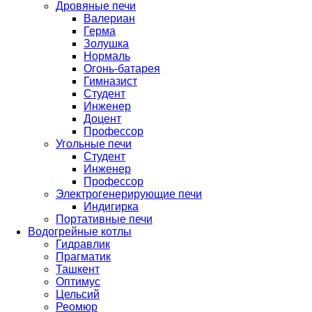
Дровяные печи
Валериан
Герма
Золушка
Нормаль
Огонь-батарея
Гимназист
Студент
Инженер
Доцент
Профессор
Угольные печи
Студент
Инженер
Профессор
Электрогенерирующие печи
Индигирка
Портативные печи
Водогрейные котлы
Гидравлик
Прагматик
Ташкент
Оптимус
Цельсий
Реомюр