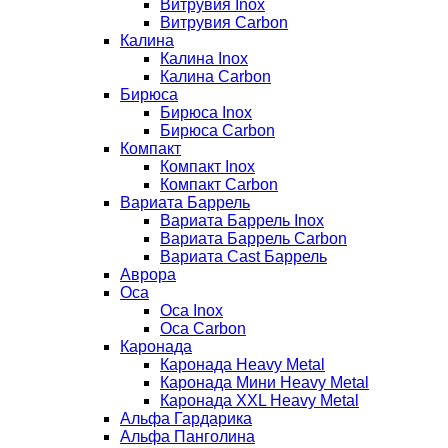
Витрувия Inox
Витрувия Carbon
Калина
Калина Inox
Калина Carbon
Бирюса
Бирюса Inox
Бирюса Carbon
Компакт
Компакт Inox
Компакт Carbon
Вариата Баррель
Вариата Баррель Inox
Вариата Баррель Carbon
Вариата Cast Баррель
Аврора
Оса
Оса Inox
Оса Carbon
Каронада
Каронада Heavy Metal
Каронада Мини Heavy Metal
Каронада XXL Heavy Metal
Альфа Гардарика
Альфа Панголина