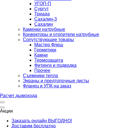
УГОП-П
Сургут
Триада
Сахалин-3
Сахалин
Каменки натрубные
Конвекторы и отопители натрубные
Сопутствующие товары
Мастер Флеш
Герметики
Камни
Термозащита
Фитинги и подводка
Прочее
Съемники тепла
Экраны и предтопочные листы
Фланец и УПК на заказ
Расчет дымохода
Акции
Заказать онлайн ВЫГОДНО!
Доставим бесплатно