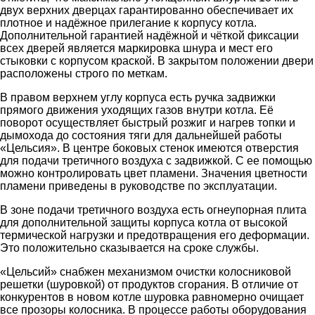
двух верхних дверцах гарантированно обеспечивает их
плотное и надёжное прилегание к корпусу котла.
Дополнительной гарантией надёжной и чёткой фиксации
всех дверей является маркировка шнура и мест его
стыковки с корпусом краской. В закрытом положении двери
расположены строго по меткам.
В правом верхнем углу корпуса есть ручка задвижки
прямого движения уходящих газов внутри котла. Её
поворот осуществляет быстрый розжиг и нагрев топки и
дымохода до состояния тяги для дальнейшей работы
«Цельсия». В центре боковых стенок имеются отверстия
для подачи третичного воздуха с задвижкой. С ее помощью
можно контролировать цвет пламени. Значения цветности
пламени приведены в руководстве по эксплуатации.
В зоне подачи третичного воздуха есть огнеупорная плита
для дополнительной защиты корпуса котла от высокой
термической нагрузки и предотвращения его деформации.
Это положительно сказывается на сроке службы.
«Цельсий» снабжен механизмом очистки колосниковой
решетки (шуровкой) от продуктов сгорания. В отличие от
конкурентов в новом котле шуровка равномерно очищает
все прозоры колосника. В процессе работы оборудования