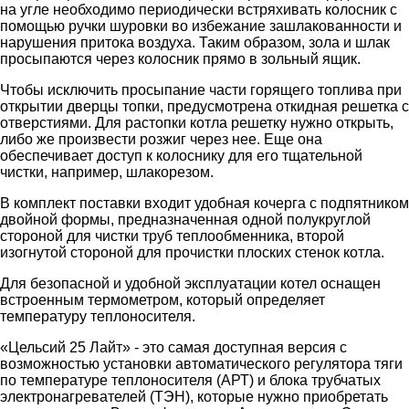
на угле необходимо периодически встряхивать колосник с
помощью ручки шуровки во избежание зашлакованности и
нарушения притока воздуха. Таким образом, зола и шлак
просыпаются через колосник прямо в зольный ящик.
Чтобы исключить просыпание части горящего топлива при
открытии дверцы топки, предусмотрена откидная решетка с
отверстиями. Для растопки котла решетку нужно открыть,
либо же произвести розжиг через нее. Еще она
обеспечивает доступ к колоснику для его тщательной
чистки, например, шлакорезом.
В комплект поставки входит удобная кочерга с подпятником
двойной формы, предназначенная одной полукруглой
стороной для чистки труб теплообменника, второй
изогнутой стороной для прочистки плоских стенок котла.
Для безопасной и удобной эксплуатации котел оснащен
встроенным термометром, который определяет
температуру теплоносителя.
«Цельсий 25 Лайт» - это самая доступная версия с
возможностью установки автоматического регулятора тяги
по температуре теплоносителя (АРТ) и блока трубчатых
электронагревателей (ТЭН), которые нужно приобретать