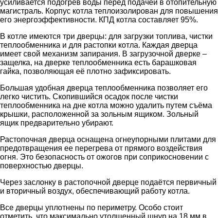
усиливается подогрев воды перед подачей в отопительную
магистраль. Корпус котла теплоизолирован для повышения
его энергоэффективности. КПД котла составляет 95%.
В котле имеются три дверцы: для загрузки топлива, чистки
теплообменника и для растопки котла. Каждая дверца
имеет свой механизм запирания. В загрузочной дверке –
защелка, на дверке теплообменника есть барашковая
гайка, позволяющая её плотно зафиксировать.
Большая удобная дверца теплообменника позволяет его
легко чистить. Скопившийся осадок после чистки
теплообменника на дне котла можно удалить путем съёма
крышки, расположенной за зольным ящиком. Зольный
ящик предварительно убирают.
Растопочная дверца оснащена огнеупорными плитами для
предотвращения ее перегрева от прямого воздействия
огня. Это безопасность от ожогов при соприкосновении с
поверхностью дверцы.
Через заслонку в растопочной дверце подаётся первичный
и вторичный воздух, обеспечивающий работу котла.
Все дверцы уплотнены по периметру. Особо стоит
отметить, что максимально утолщенный шнур на 18 мм в