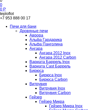
0
0
0
Р
teploflot
+7 953 888 00 17
Печи для бани
Дровяные печи
Аврора
Альфа Гардарика
Альфа Панголина
Ангара
Ангара 2012 Inox
Ангара 2012 Carbon
Вариата Баррель Inox
Вариата Cast Баррель
Бирюса
Бирюса Inox
Бирюса Carbon
Витрувия
Витрувия Inox
Витрувия Carbon
Гейзер
Гейзер Микра
Гейзер Микра Inox