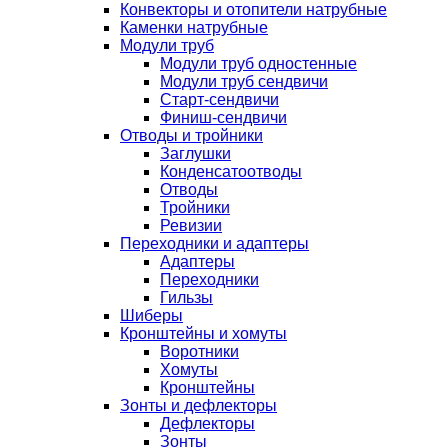
Конвекторы и отопители натрубные
Каменки натрубные
Модули труб
Модули труб одностенные
Модули труб сендвичи
Старт-сендвичи
Финиш-сендвичи
Отводы и тройники
Заглушки
Конденсатоотводы
Отводы
Тройники
Ревизии
Переходники и адаптеры
Адаптеры
Переходники
Гильзы
Шиберы
Кронштейны и хомуты
Воротники
Хомуты
Кронштейны
Зонты и дефлекторы
Дефлекторы
Зонты