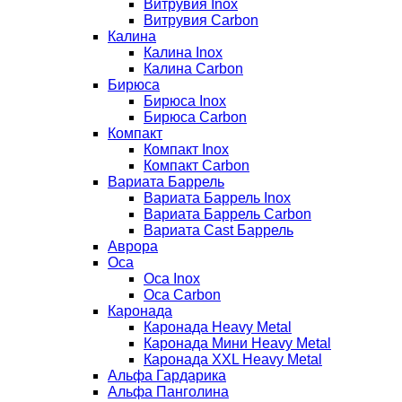
Витрувия Inox
Витрувия Carbon
Калина
Калина Inox
Калина Carbon
Бирюса
Бирюса Inox
Бирюса Carbon
Компакт
Компакт Inox
Компакт Carbon
Вариата Баррель
Вариата Баррель Inox
Вариата Баррель Carbon
Вариата Cast Баррель
Аврора
Оса
Оса Inox
Оса Carbon
Каронада
Каронада Heavy Metal
Каронада Мини Heavy Metal
Каронада XXL Heavy Metal
Альфа Гардарика
Альфа Панголина