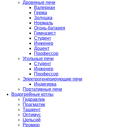
Дровяные печи
Валериан
Герма
Золушка
Нормаль
Огонь-батарея
Гимназист
Студент
Инженер
Доцент
Профессор
Угольные печи
Студент
Инженер
Профессор
Электрогенерирующие печи
Индигирка
Портативные печи
Водогрейные котлы
Гидравлик
Прагматик
Ташкент
Оптимус
Цельсий
Реомюр