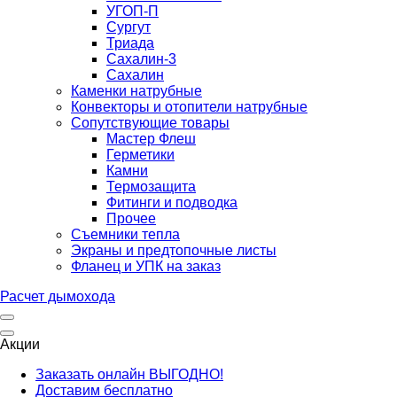
УГОП-П
Сургут
Триада
Сахалин-3
Сахалин
Каменки натрубные
Конвекторы и отопители натрубные
Сопутствующие товары
Мастер Флеш
Герметики
Камни
Термозащита
Фитинги и подводка
Прочее
Съемники тепла
Экраны и предтопочные листы
Фланец и УПК на заказ
Расчет дымохода
Акции
Заказать онлайн ВЫГОДНО!
Доставим бесплатно