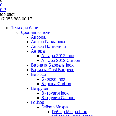
0
0
0
Р
teploflot
+7 953 888 00 17
Печи для бани
Дровяные печи
Аврора
Альфа Гардарика
Альфа Панголина
Ангара
Ангара 2012 Inox
Ангара 2012 Carbon
Вариата Баррель Inox
Вариата Cast Баррель
Бирюса
Бирюса Inox
Бирюса Carbon
Витрувия
Витрувия Inox
Витрувия Carbon
Гейзер
Гейзер Микра
Гейзер Микра Inox