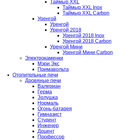
Таймыр XXL
Таймыр XXL Inox
Таймыр XXL Carbon
Уренгой
Уренгой
Уренгой 2018
Уренгой 2018 Inox
Уренгой 2018 Carbon
Уренгой Мини
Уренгой Мини Carbon
Электрокаменки
Мэри Экс
Примавольта
Отопительные печи
Дровяные печи
Валериан
Герма
Золушка
Нормаль
Огонь-батарея
Гимназист
Студент
Инженер
Доцент
Профессор