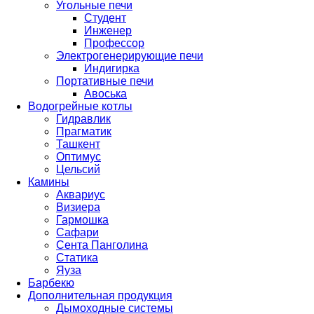
Угольные печи
Студент
Инженер
Профессор
Электрогенерирующие печи
Индигирка
Портативные печи
Авоська
Водогрейные котлы
Гидравлик
Прагматик
Ташкент
Оптимус
Цельсий
Камины
Аквариус
Визиера
Гармошка
Сафари
Сента Панголина
Статика
Яуза
Барбекю
Дополнительная продукция
Дымоходные системы