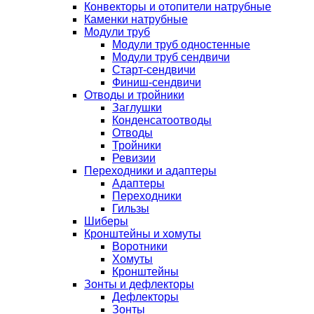
Конвекторы и отопители натрубные
Каменки натрубные
Модули труб
Модули труб одностенные
Модули труб сендвичи
Старт-сендвичи
Финиш-сендвичи
Отводы и тройники
Заглушки
Конденсатоотводы
Отводы
Тройники
Ревизии
Переходники и адаптеры
Адаптеры
Переходники
Гильзы
Шиберы
Кронштейны и хомуты
Воротники
Хомуты
Кронштейны
Зонты и дефлекторы
Дефлекторы
Зонты