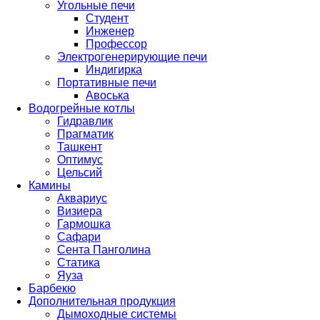
Угольные печи
Студент
Инженер
Профессор
Электрогенерирующие печи
Индигирка
Портативные печи
Авоська
Водогрейные котлы
Гидравлик
Прагматик
Ташкент
Оптимус
Цельсий
Камины
Аквариус
Визиера
Гармошка
Сафари
Сента Панголина
Статика
Яуза
Барбекю
Дополнительная продукция
Дымоходные системы