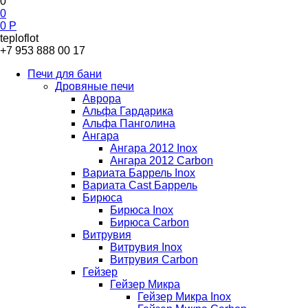
0
0
0
Р
teploflot
+7 953 888 00 17
Печи для бани
Дровяные печи
Аврора
Альфа Гардарика
Альфа Панголина
Ангара
Ангара 2012 Inox
Ангара 2012 Carbon
Вариата Баррель Inox
Вариата Cast Баррель
Бирюса
Бирюса Inox
Бирюса Carbon
Витрувия
Витрувия Inox
Витрувия Carbon
Гейзер
Гейзер Микра
Гейзер Микра Inox