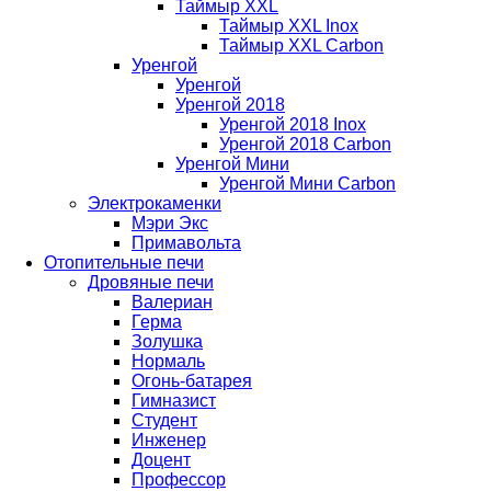
Таймыр XXL
Таймыр XXL Inox
Таймыр XXL Carbon
Уренгой
Уренгой
Уренгой 2018
Уренгой 2018 Inox
Уренгой 2018 Carbon
Уренгой Мини
Уренгой Мини Carbon
Электрокаменки
Мэри Экс
Примавольта
Отопительные печи
Дровяные печи
Валериан
Герма
Золушка
Нормаль
Огонь-батарея
Гимназист
Студент
Инженер
Доцент
Профессор