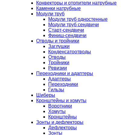
Конвекторы и отопители натрубные
Каменки натрубные
Модули труб
Модули труб одностенные
Модули труб сендвичи
Старт-сендвичи
Финиш-сендвичи
Отводы и тройники
Заглушки
Конденсатоотводы
Отводы
Тройники
Ревизии
Переходники и адаптеры
Адаптеры
Переходники
Гильзы
Шиберы
Кронштейны и хомуты
Воротники
Хомуты
Кронштейны
Зонты и дефлекторы
Дефлекторы
Зонты